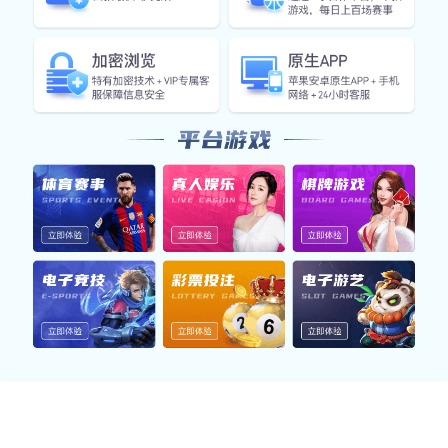
持续优化，数据驱动
平台基于用户行为分析，不断迭代功能细节与视觉交
互体验，结合 AI 智能算法与赛事数据，为用户提供
精准内容分发与个性化推荐，增强整体互动价值。
为什么全球用户都信赖球王官方网
站？
我们不仅是体育赛事数据平台，更是一站式的信
息服务提供商。从实时数据同步到安全机制建