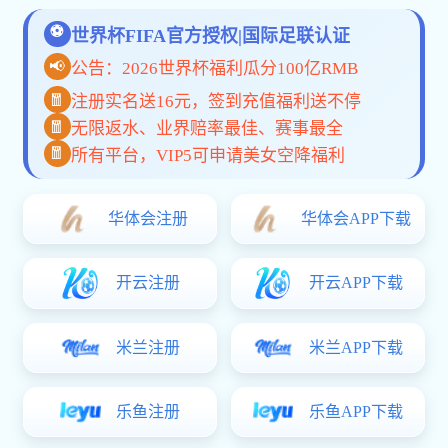
球王官方网站 · 值得信赖的体育数据平
台
球王官方网站 专注于构建一个以赛事内容、数据服务与智能