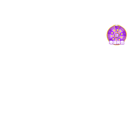
互动内容
提供多种媒体形式如图文、短视频、集锦回顾，提升球王
官方网站 的平台使用粘性与用户参与感。
多维安全防御模型
球王官方网站从多个层面构建立体式防御体系，涵盖数据传
输、账户操作与隐私保护，力求为用户营造安全、稳定的使
用体验。