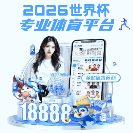
注册入口
全天更新 ·
球王官方网站
赛
事实时同步
无论您身在何处，
球王官方网站APP
为您带来高
速、高清、稳定的观赛体验。
下载客户端
网页端访问