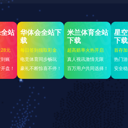
牌形象。
持续优化，数据
方网站 已服务覆盖东南
平台基于用户行为分析，不
本地适配的服务能力。
能算法与赛事数据，为用
互动价值。
什么全球用户都信赖球王官方网