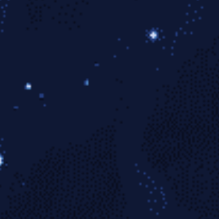
全方位赛事服务
王官方网站 提供覆盖多项目的专业内容，让你随时掌握第一手体育
赛事解说
多语种解说覆盖国际赛事，结合战术分析与实时
解读，提升用户观赛理解深度。