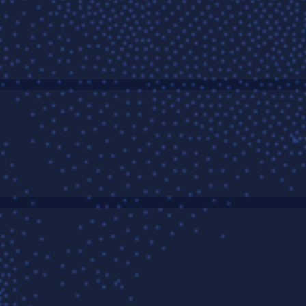
官方网站 · 值得信赖的体育数
构建一个以赛事内容、数据服务与智能分析为核心的数字生态平台
验。平台以稳定技术架构和合规体系赢得市场认可，深受球王会官
会SPORTS用户喜爱。
以信任构建口碑
数据传输流程，通过部署
所有服务均基于合规化机
问与高并发下的稳定运行，全
致力于构建高可信度生态