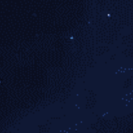
电竞频道
热门电竞赛事全覆盖，支持边看边聊功能，打造
专属电竞内容互动专区。