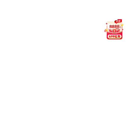
球王官方网站 · 应用版本更新日志
每一次更新，都是为提供更高效、更沉浸式的赛事体验而前
行。
2023年12月20日 · App v5.4.0
世界杯期间数据展示全面提速
升级数据缓存方案，应对多场赛事同时加载时的性能压
力。
对球员动态与进球动画进行了流畅度优化，适配主流网
络环境。
新增“精彩回看”模块，重点赛事集锦支持一键快速回
放。
2023年11月2日 · App v5.3.6
电竞赛事专属页上线，强化交互体验