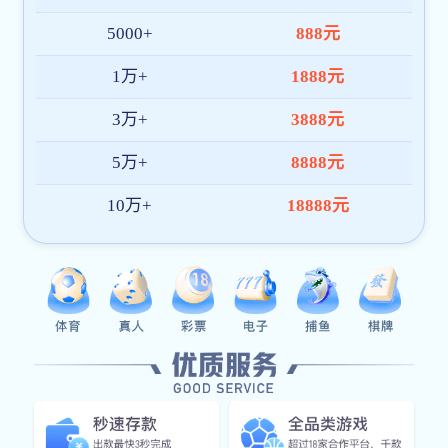
以信任构建口碑
所有服务均基于合规化机制运营，平台数据透明、交
易流程规范，长期致力于构建高可信度生态系统，持
续服务全球数百万用户，树立良好品牌形象。
多语言，多区域
支持多语种界面与主流货币结算方式，球王官方网站
已服务覆盖东南亚、欧洲、中东等重点市场，具备全
球运营与本地适配的服务能力。