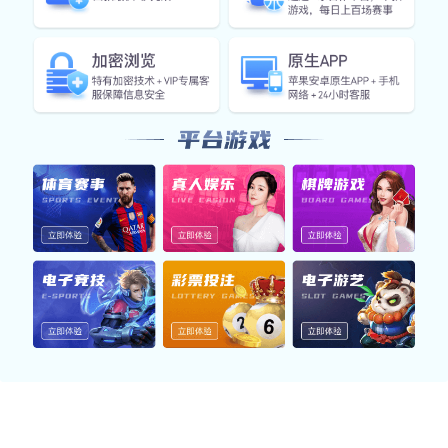
持续优化，数据驱动
平台基于用户行为分析，不断迭代功能细节与视觉交
互体验，结合 AI 智能算法与赛事数据，为用户提供
精准内容分发与个性化推荐，增强整体互动价值。
为什么全球用户都信赖球王官方网
站？
我们不仅是体育赛事数据平台，更是一站式的信
息服务提供商。从实时数据同步到安全机制建