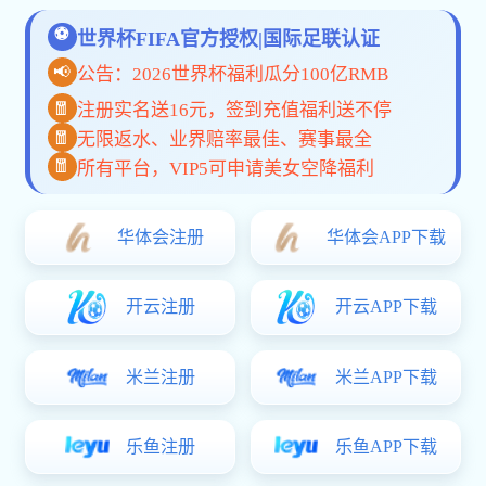
球王官方网站 · 值得信赖的体育数据平
台
球王官方网站 专注于构建一个以赛事内容、数据服务与智能