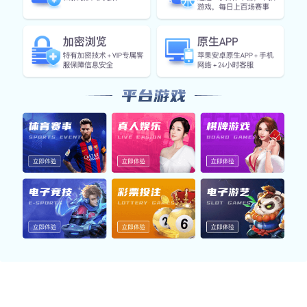
持续优化，数据驱动
平台基于用户行为分析，不断迭代功能细节与视觉交
互体验，结合 AI 智能算法与赛事数据，为用户提供
精准内容分发与个性化推荐，增强整体互动价值。
为什么全球用户都信赖球王官方网
站？
我们不仅是体育赛事数据平台，更是一站式的信
息服务提供商。从实时数据同步到安全机制建